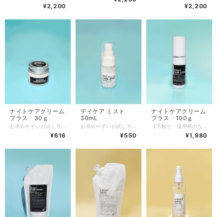
¥2,200
¥2,200
ナイトケアクリーム
デイケア ミスト
ナイトケアクリーム
プラス 30ｇ
30mL
プラス 100ｇ
お求めやすいお試しサイズがこちらでも購入できるようになりました！ 【手触り・使用感のなめらかさアップ！】 サロンでのスタイルを再現するアウトバストリートメント。 髪に潤いを与え・健やかにする成分が寝ている間に毛先まで包み込み、しなやかでまとまりのある髪に仕上げます。 ＣＭＣ成分の働きにより、カラーヘアの褪色を抑え、ダメージを受けてパサついた髪の内部とキューティクルのβ―レイヤーに潤いを保つ力を与え、水分量の低下を防ぎ、ダメージや外部の刺激から髪を守ります。 ※タオルドライ後の濡れた髪に少量を手にとって、ダメージが気になる毛先を中心に揉み込んでください。ベタつきの原因となりますので、つけ過ぎにご注意ください。
お求めやすいお試しサイズが登場！！ 「エルカラクトン」配合の、プロも認めたブローローション。 アイロンやドライヤーの熱により、毛髪内部とキューティクルに浸透していきます。 また、髪のうねりを抑えてサラサラ・ツルツルの手触りを与え、髪本来の美しいキューティクルを再構築していきます。 朝のお出かけ前の乾いた髪に塗布し、ブラシやコームでよく髪になじませた後にドライヤーの熱を与えて乾かしてください。 こんな方にぜひ使っていただきたいです ・ストレートヘアを保ちたい ・寝ぐせを直しつつ、サラサラつるつるの手触りが欲しい ・ダメージ予防、毎日のケアブローローションとして デイケア ミストは熱を与えなくてもサラサラ、つるつるの手触りや潤い、髪の落ち着きは十分に得られますが、熱を加えることで髪のうねりや枝毛の抑制やキューティクルの撥水効果がさらに得られます。 ＜フルーティフローラルの香り＞ ※ご使用前に3〜5回ほど振ってからお使いください。 ※ヘアマニキュアをご使用の方はゴワつきの原因となるためお避けください。
【手触り・使用感のなめらかさアップ！】 サロンでのスタイルを再現するアウトバストリートメント。 髪に潤いを与え・健やかにする成分が寝ている間に毛先まで包み込み、しなやかでまとまりのある髪に仕上げます。 ＣＭＣ成分の働きにより、カラーヘアの褪色を抑え、ダメージを受けてパサついた髪の内部とキューティクルのβ―レイヤーに潤いを保つ力を与え、水分量の低下を防ぎ、ダメージや外部の刺激から髪を守ります。 ※タオルドライ後の濡れた髪に少量を手にとって、ダメージが気になる毛先を中心に揉み込んでください。ベタつきの原因となりますので、つけ過ぎにご注意ください。
¥616
¥550
¥1,980