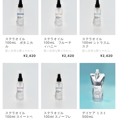
ステラオイル
ステラオイル
ステラオイル
100mL ボタニカ
100mL フルーテ
100ml シトラスム
ル
ィハニー
スク
髪に自然な艶とやわらかな手触りを与え、潤いのある髪に仕上げます。また元気な髪を育てるために大切な植物オイルとビタミン E 誘導体（酢酸トコフェロール）が髪を健やかに保つ手助けをします。 オイルなのにベタつかずサラッとした仕上がりで、春夏の季節でも心地よくご使用いただけます。 この商品は6種類の香りがあり、本商品のボタニカルは香料不使用のエッセンシャルオイルのブレンドの香りで、髪も心も癒されます。 また、本商品の香りは自然と薄れていくため、香水などを合わせてお楽しみいただけます。
髪に自然な艶とやわらかな手触りを与え、潤いのある髪に仕上げます。また元気な髪を育てるために大切な植物オイルとビタミン E 誘導体（酢酸トコフェロール）が髪を健やかに保つ手助けをします。 オイルなのにベタつかずサラッとした仕上がりで、春夏の季節でも心地よくご使用いただけます。 この商品は6種類の香りがあり、本商品のフルーティハニーはやさしくフェミニンな印象を与える香りです。 また、本商品の香りは自然と薄れていくため、香水などを合わせてお楽しみいただけます。
髪に自然な艶とやわらかな手触りを与え、潤いのある髪に仕上げます。また元気な髪を育てるために大切な植物オイルとビタミン E 誘導体（酢酸トコフェロール）が髪を健やかに保つ手助けをします。 オイルなのにベタつかずサラッとした仕上がりで、春夏の季節でも心地よくご使用いただけます。 この商品は6種類の香りがあり、本商品のシトラスムスクはマンダリンやレモンを中心とした柑橘系の爽やかさです。 また、本商品の香りは自然と薄れていくため、香水などを合わせてお楽しみいただけます。
¥2,420
¥2,420
¥2,420
ステラオイル
ステラオイル
デイケア ミスト
100ml スイートベ
100ml スノーフレ
500mL