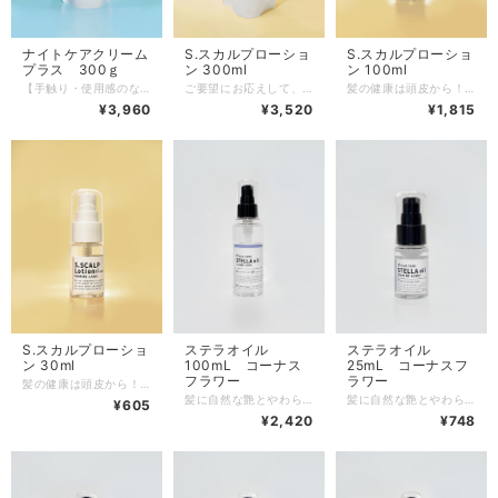
ナイトケアクリーム
S.スカルプローショ
S.スカルプローショ
プラス 300ｇ
ン 300ml
ン 100ml
【手触り・使用感のなめらかさアップ！】 サロンでのスタイルを再現するアウトバストリートメント。 髪に潤いを与え・健やかにする成分が寝ている間に毛先まで包み込み、しなやかでまとまりのある髪に仕上げます。 ＣＭＣ成分の働きにより、カラーヘアの褪色を抑え、ダメージを受けてパサついた髪の内部とキューティクルのβ―レイヤーに潤いを保つ力を与え、水分量の低下を防ぎ、ダメージや外部の刺激から髪を守ります。 ※タオルドライ後の濡れた髪に少量を手にとって、ダメージが気になる毛先を中心に揉み込んでください。ベタつきの原因となりますので、つけ過ぎにご注意ください。
ご要望にお応えして、300ｍｌの詰め替え用リフィルパックが登場！！ 頭皮に潤いを与え、フケ・かゆみを抑える頭皮ケアローションです。保湿ケア成分*１が頭皮と毛髪を健やかに保ちます。 *１ヒアルロン酸ヒドロキシプロピルトリモニウム、トレハロース、ジラウロイルグルタミン酸リシンNa、ラウロイルグルタミン酸ジ(フィトステリル／オクチルドデシル) お風呂上がり髪を乾かす前に、頭皮に馴染ませるように揉み込んでください。 ほんのり香る、さわやかなベルガモットオレンジの香り
髪の健康は頭皮から！頭皮をケアするアイテムが登場です！！ 頭皮に潤いを与え、フケ・かゆみを抑える頭皮ケアローションです。保湿ケア成分*１が頭皮と毛髪を健やかに保ちます。 *１ヒアルロン酸ヒドロキシプロピルトリモニウム、トレハロース、ジラウロイルグルタミン酸リシンNa、ラウロイルグルタミン酸ジ(フィトステリル／オクチルドデシル) ほんのり香る、さわやかなベルガモットオレンジの香り
¥3,960
¥3,520
¥1,815
S.スカルプローショ
ステラオイル
ステラオイル
ン 30ml
100mL コーナス
25mL コーナスフ
フラワー
ラワー
髪の健康は頭皮から！頭皮をケアするアイテムが登場です！！ 頭皮に潤いを与え、フケ・かゆみを抑える頭皮ケアローションです。保湿ケア成分*１が頭皮と毛髪を健やかに保ちます。 *１ヒアルロン酸ヒドロキシプロピルトリモニウム、トレハロース、ジラウロイルグルタミン酸リシンNa、ラウロイルグルタミン酸ジ(フィトステリル／オクチルドデシル) ほんのり香る、さわやかなベルガモットオレンジの香り
髪に自然な艶とやわらかな手触りを与え、潤いのある髪に仕上げます。また元気な髪を育てるために大切な植物オイルとビタミン E 誘導体（酢酸トコフェロール）が髪を健やかに保つ手助けをします。 オイルなのにベタつかずサラッとした仕上がりで、春夏の季節でも心地よくご使用いただけます。 この商品は6種類の香りがあり、本商品のコーナスフラワーは当店のシャンプー＆トリートメントの香りの中で1番人気の「ハナミズキ」の香りをオイルにしました。シルクリペアシャンプー＆トリートメントとの相性は抜群です。 また、本商品の香りは自然と薄れていくため、香水などを合わせてお楽しみいただけます。
髪に自然な艶とやわらかな手触りを与え、潤いのある髪に仕上げます。また元気な髪を育てるために大切な植物オイルとビタミン E 誘導体（酢酸トコフェロール）が髪を健やかに保つ手助けをします。 オイルなのにベタつかずサラッとした仕上がりで、春夏の季節でも心地よくご使用いただけます。 この商品は6種類の香りがあり、本商品のコーナスフラワーは当店のシャンプー＆トリートメントの香りの中で1番人気の「ハナミズキ」の香りをオイルにしました。シルクリペアシャンプー＆トリートメントとの相性は抜群です。 また、本商品の香りは自然と薄れていくため、香水などを合わせてお楽しみいただけます。
¥605
¥2,420
¥748