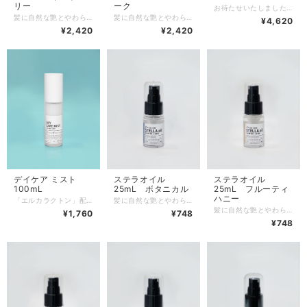
リー
ーク
お待たせいたしました！ デイケアミストがデイリーサイズ＆うれしい価格になって新登場です♪ 毎日のケアに欠かせないけれど、すぐに無くなってしまう… リピーター様のそんなお声から生まれた大容量の詰め替えサイズです。 ※デイケアミスト100mLの専用ボトルに詰め替えてご使用ください。 「エルカラクトン」配合の、プロも認めたブローローション。 アイロンやドライヤーの熱により、毛髪内部とキューティクルに浸透していきます。 また、髪のうねりを抑えてサラサラ・ツルツルの手触りを与え、髪本来の美しいキューティクルを再構築していきます。 朝のお出かけ前の乾いた髪に塗布し、ブラシやコームでよく髪になじませた後にドライヤーの熱を与えて乾かしてください。 こんな方にぜひ使っていただきたいです ・ストレートヘアを保ちたい ・寝ぐせを直しつつ、サラサラつるつるの手触りが欲しい ・ダメージ予防、毎日のケアブローローションとして デイケア ミストは熱を与えなくてもサラサラ、つるつるの手触りや潤い、髪の落ち着きは十分に得られますが、熱を加えることで髪のうねりや枝毛の抑制やキューティクルの撥水効果がさらに得られます。 ＜フルーティフローラルの香り＞ ※ご使用前に3〜5回ほど振ってからお使いください。 ※ヘアマニキュアをご使用の方はゴワつきの原因となるためお避けください。
髪に自然な艶とやわらかな手触りを与え、潤いのある髪に仕上げます。また元気な髪を育てるために大切な植物オイルとビタミン E 誘導体（酢酸トコフェロール）が髪を健やかに保つ手助けをします。 オイルなのにベタつかずサラッとした仕上がりで、春夏の季節でも心地よくご使用いただけます。 この商品は6種類の香りがあり、本商品のスイートベリーは甘い香りの中に芯の強さを感じる香りです。 また、本商品の香りは自然と薄れていくため、香水などを合わせてお楽しみいただけます。
髪に自然な艶とやわらかな手触りを与え、潤いのある髪に仕上げます。また元気な髪を育てるために大切な植物オイルとビタミン E 誘導体（酢酸トコフェロール）が髪を健やかに保つ手助けをします。 オイルなのにベタつかずサラッとした仕上がりで、春夏の季節でも心地よくご使用いただけます。 この商品は6種類の香りがあり、本商品のスノーフレークはほのかな香りで上品な爽やかさが特徴です。 また、本商品の香りは自然と薄れていくため、香水などを合わせてお楽しみいただけます。
¥4,620
¥2,420
¥2,420
デイケア ミスト
ステラオイル
ステラオイル
100mL
25mL ボタニカル
25mL フルーティ
ハニー
「エルカラクトン」配合の、プロも認めたブローローション。 アイロンやドライヤーの熱により、毛髪内部とキューティクルに浸透していきます。 また、髪のうねりを抑えてサラサラ・ツルツルの手触りを与え、髪本来の美しいキューティクルを再構築していきます。 朝のお出かけ前の乾いた髪に塗布し、ブラシやコームでよく髪になじませた後にドライヤーの熱を与えて乾かしてください。 こんな方にぜひ使っていただきたいです ・ストレートヘアを保ちたい ・寝ぐせを直しつつ、サラサラつるつるの手触りが欲しい ・ダメージ予防、毎日のケアブローローションとして デイケア ミストは熱を与えなくてもサラサラ、つるつるの手触りや潤い、髪の落ち着きは十分に得られますが、熱を加えることで髪のうねりや枝毛の抑制やキューティクルの撥水効果がさらに得られます。 ＜フルーティフローラルの香り＞ ※ご使用前に3〜5回ほど振ってからお使いください。 ※ヘアマニキュアをご使用の方はゴワつきの原因となるためお避けください。
髪に自然な艶とやわらかな手触りを与え、潤いのある髪に仕上げます。また元気な髪を育てるために大切な植物オイルとビタミン E 誘導体（酢酸トコフェロール）が髪を健やかに保つ手助けをします。 オイルなのにベタつかずサラッとした仕上がりで、春夏の季節でも心地よくご使用いただけます。 この商品は6種類の香りがあり、本商品のボタニカルは香料不使用のエッセンシャルオイルのブレンドの香りで、髪も心も癒されます。 また、本商品の香りは自然と薄れていくため、香水などを合わせてお楽しみいただけます。
髪に自然な艶とやわらかな手触りを与え、潤いのある髪に仕上げます。また元気な髪を育てるために大切な植物オイルとビタミン E 誘導体（酢酸トコフェロール）が髪を健やかに保つ手助けをします。 オイルなのにベタつかずサラッとした仕上がりで、春夏の季節でも心地よくご使用いただけます。 この商品は6種類の香りがあり、本商品のフルーティハニーはやさしくフェミニンな印象を与える香りです。 また、本商品の香りは自然と薄れていくため、香水などを合わせてお楽しみいただけます。
¥1,760
¥748
¥748