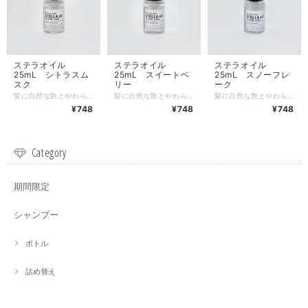
ステラオイル
ステラオイル
ステラオイル
25mL シトラスム
25mL スイートベ
25mL スノーフレ
スク
リー
ーク
髪に自然な艶とやわらかな手触りを与え、潤いのある髪に仕上げます。また元気な髪を育てるために大切な植物オイルとビタミン E 誘導体（酢酸トコフェロール）が髪を健やかに保つ手助けをします。 オイルなのにベタつかずサラッとした仕上がりで、春夏の季節でも心地よくご使用いただけます。 この商品は6種類の香りがあり、本商品のシトラスムスクはマンダリンやレモンを中心とした柑橘系の爽やかさです。 また、本商品の香りは自然と薄れていくため、香水などを合わせてお楽しみいただけます。
髪に自然な艶とやわらかな手触りを与え、潤いのある髪に仕上げます。また元気な髪を育てるために大切な植物オイルとビタミン E 誘導体（酢酸トコフェロール）が髪を健やかに保つ手助けをします。 オイルなのにベタつかずサラッとした仕上がりで、春夏の季節でも心地よくご使用いただけます。 この商品は6種類の香りがあり、本商品のスイートベリーは甘い香りの中に芯の強さを感じる香りです。 また、本商品の香りは自然と薄れていくため、香水などを合わせてお楽しみいただけます。
髪に自然な艶とやわらかな手触りを与え、潤いのある髪に仕上げます。また元気な髪を育てるために大切な植物オイルとビタミン E 誘導体（酢酸トコフェロール）が髪を健やかに保つ手助けをします。 オイルなのにベタつかずサラッとした仕上がりで、春夏の季節でも心地よくご使用いただけます。 この商品は6種類の香りがあり、本商品のスノーフレークはほのかな香りで上品な爽やかさが特徴です。 また、本商品の香りは自然と薄れていくため、香水などを合わせてお楽しみいただけます。
¥748
¥748
¥748
Category
期間限定
シャンプー
ボトル
詰め替え